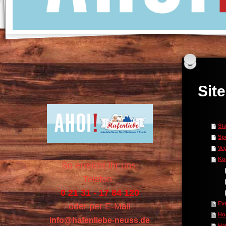
Sit
Sta
Sp
Ve
Ko
So erreicht Ihr uns:
Telefon:
0 21 31 - 17 84 120
Ev
oder per E-Mail
Ho
info@hafenliebe-neuss.de
Ha