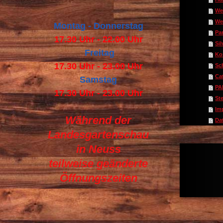
We
We
Montag - Donnerstag
Pa
17.30 Uhr - 22.00 Uhr
Sil
Freitag
Ko
17.30 Uhr - 23.00 Uhr
Sc
Ca
Samstag
PA
17.30 Uhr - 23.00 Uhr
St
Im
Während der
Da
Landesgartenschau
in Neuss
teilweise geänderte
Öffnungszeiten