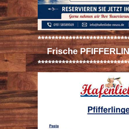
*************************
Frische PFIFFERLI
**************************