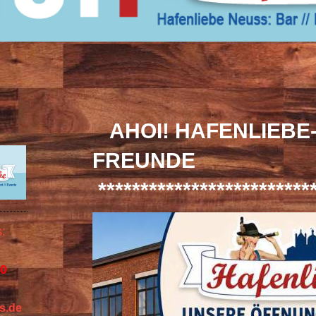
AHOI! HAFENLIEBE
FREUNDE
*************************
:
20
s.de