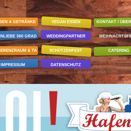
ISEN & GETRÄNKE
VEGAN ESSEN
KONTAKT / ÜBE
NLIEBE 360 GRAD
WEDDINGPARTNER
WEIHNACHTSFE
ERENZRAUM & TAGUNGEN
SCHÜTZENFEST
CATERING
IMPRESSUM
DATENSCHUTZ