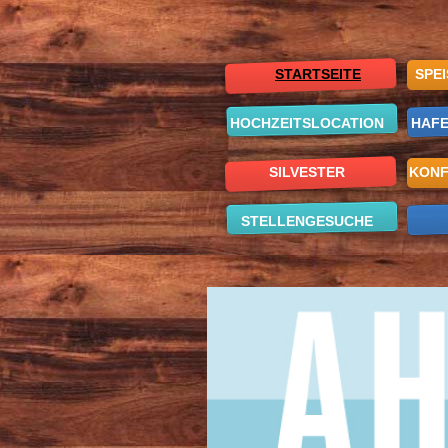
STARTSEITE
SPE
HOCHZEITSLOCATION
HAFE
SILVESTER
KONF
STELLENGESUCHE