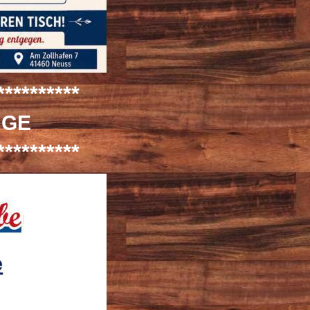
***********
NGE
**********