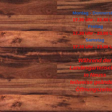
Montag - Donners
17.30 Uhr - 22.00 
Freitag
17.30 Uhr - 23.00 
Samstag
17.30 Uhr - 23.00 
Während der
Landesgartensc
in Neuss
teilweise geände
Öffnungszeite