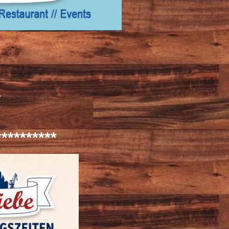
-
**********