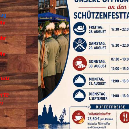
tag
Uhr
Uhr
Uhr
hau
rte
n